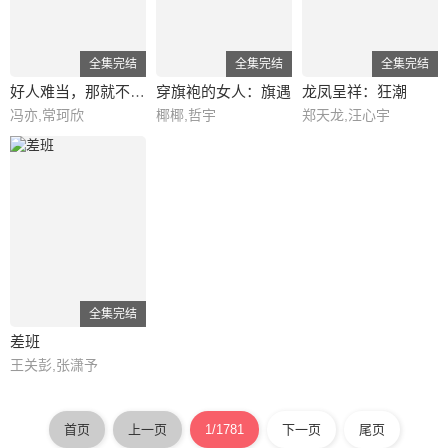
全集完结
全集完结
全集完结
好人难当，那就不当了
穿旗袍的女人：旗遇
龙凤呈祥：狂潮
冯亦,常珂欣
椰椰,哲宇
郑天龙,汪心宇
全集完结
差班
王关彭,张潇予
首页
上一页
1/1781
下一页
尾页