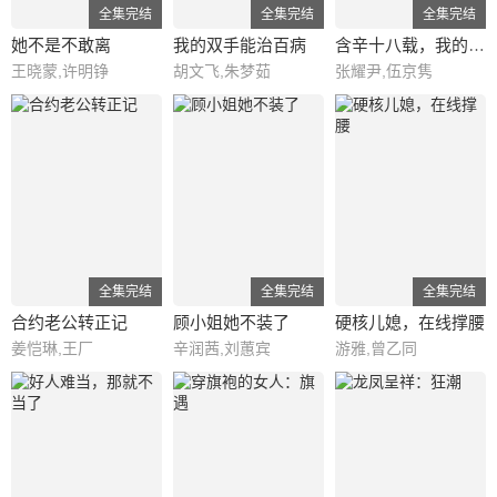
全集完结
全集完结
全集完结
她不是不敢离
我的双手能治百病
含辛十八载，我的婆家全是假的
王晓蒙,许明铮
胡文飞,朱梦茹
张耀尹,伍京隽
全集完结
全集完结
全集完结
合约老公转正记
顾小姐她不装了
硬核儿媳，在线撑腰
姜恺琳,王厂
辛润茜,刘蕙宾
游雅,曾乙同