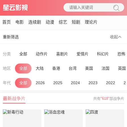
首页
电影
连续剧
动漫
综艺
短剧
理论片
重新筛选
收起
分类
全部
动作片
喜剧片
爱情片
科幻片
恐怖
地区
全部
大陆
香港
台湾
美国
法国
英国
年代
全部
2026
2025
2024
2023
2022
2
最新战争片
共有
"618"
部战争片