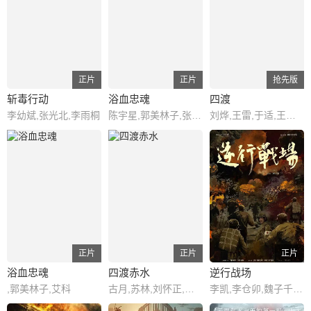
正片
正片
抢先版
斩毒行动
浴血忠魂
四渡
李幼斌,张光北,李雨桐
陈宇星,郭美林子,张博,李博,邓凯匀,葛佳佳
刘烨,王雷,于适,王志飞,王耀庆
正片
正片
正片
浴血忠魂
四渡赤水
逆行战场
,郭美林子,艾科
古月,苏林,刘怀正,傅学诚
李凯,李仓卯,魏子千,张洪睿,江水,梁恩,郭巳明