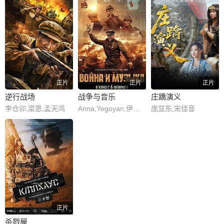
正片
正片
正片
逆行战场
战争与音乐
庄蹻演义
李仓卯,梁恩,孟天鸿
Anna,Yegoyan,伊丽莎维塔·莫里亚克
庞显东,宋佳音
正片
杀戮屋