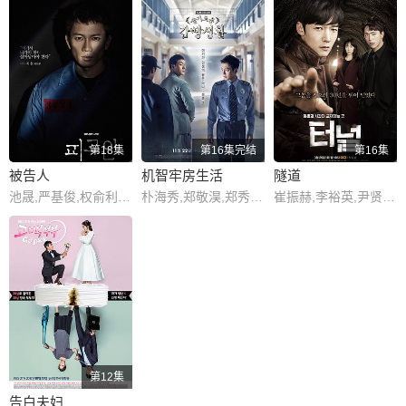
第18集
第16集完结
第16集
被告人
机智牢房生活
隧道
池晟,严基俊,权俞利,吴彰锡,金玟锡,吴承勋,严贤京,申隣雅,赵在允,张光,孙云恩,康星民,成秉淑,禹贤,赵载龙,吴代焕,吴妍儿,郑东奎,李政宪
朴海秀,郑敬淏,郑秀晶,林华映,丁海寅,郑雄仁,金圣喆,李奎炯,郑敏圣,朴浩山,姜昇润,金景南,崔武成,崔胜元,成东日,金汉钟,周锡泰,姜基栋,朴亨洙,李道谦,申在河,廉惠兰,林哲亨,芮秀贞,李浩哲,刘在明,申隣雅,崔光一,张赫镇,金基楠,李太善,徐智勋
崔振赫,李裕英,尹贤旻,曹熙奉,金炳哲,姜其永,李诗雅,车学沇,文淑,许成泰,楊朱虎,金民尚,卢泰烨,赵胜渊,徐恩雅,全镇基
第12集
告白夫妇