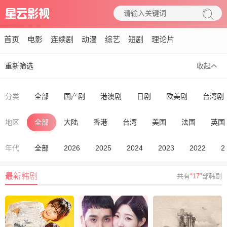
首页
电影
连续剧
动漫
综艺
短剧
理论片
重新筛选
收起
分类
全部
国产剧
港澳剧
日剧
欧美剧
台湾剧
地区
全部
大陆
香港
台湾
美国
法国
英国
年代
全部
2026
2025
2024
2023
2022
2
最新韩剧
共有
"17"
部韩剧