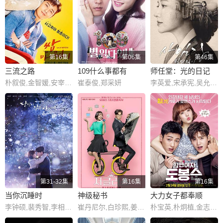
第16集
第06集
第46集
三流之路
109什么事都有
师任堂：光的日记
朴叙俊,金智媛,安宰弘,宋昰昀,金成伍,崔宇植,李伊利雅,孙秉浩,金艺玲,郭东延,陈智熙,表艺珍,朱利安·姜,郭时旸,黄宝罗,陈熙琼
崔泰俊,郑采妍
李英爱,宋承宪,吴允儿,崔哲浩,李周妍,梁世宗,朴惠秀,金海淑,朴政学
第31-32集
第16集
第16集
当你沉睡时
神级秘书
大力女子都奉顺
李钟硕,裴秀智,李相烨,丁海寅,高圣熙,申在河,张铉诚,黄英熙,崔元英,朴真珠,南多凛,金元海,严孝燮,金所泫,李圣经,尹均相,吕会铉,闵成旭,裴海善,高宇临
崔丹尼尔,白珍熙,姜惠贞,李源根,郑秀英,金基邦,宋智浩,闵镇雄,车顺裴,印乔镇,金昌完,崔大哲,成勋,黄胜妍,崔汝珍
朴宝英,朴炯植,金志洙,安宇延