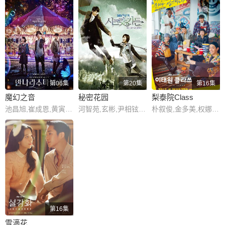
第06集
第20集
第16集
魔幻之音
秘密花园
梨泰院Class
池昌旭,崔成恩,黄寅烨,刘在明,南多凛,切斯·玛瑟尔
河智苑,玄彬,尹相铉,金莎朗,刘寅娜,白智英,金成伍,李钟硕,崔允素,张瑞元,韩艺媛,郑仁基,李浚赫,孙艺珍,李必立
朴叙俊,金多美,权娜拉,刘在明,李珠英,金东希,孙贤周,金惠恩
第16集
雪滴花