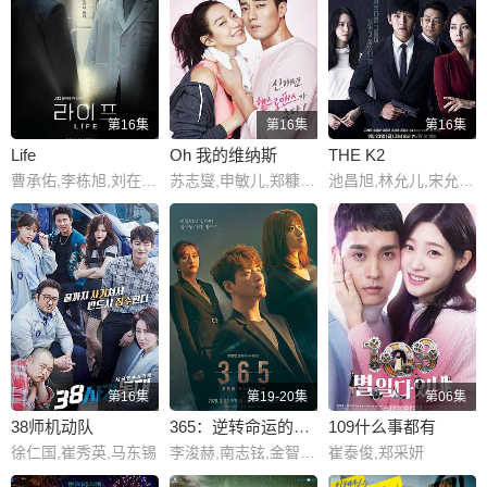
第16集
第16集
第16集
Life
Oh 我的维纳斯
THE K2
曹承佑,李栋旭,刘在明,文素丽,元真儿,李奎炯,千虎珍,文成根,廉惠兰,金元海,太仁镐,严孝燮,崔光一,崔有华
苏志燮,申敏儿,郑糠云,刘仁英
池昌旭,林允儿,宋允儿,赵成夏,李廷镇,金甲洙
第16集
第19-20集
第06集
38师机动队
365：逆转命运的1年
109什么事都有
徐仁国,崔秀英,马东锡
李浚赫,南志铉,金智秀,杨东根,李诗雅,尹朱尚,林河龙,郑敏圣,全锡浩,安承钧,李瑜美,柳泰浩,李成旭,金夏景,厉云,尹惠利,敏度希,安敏永,林贤秀
崔泰俊,郑采妍