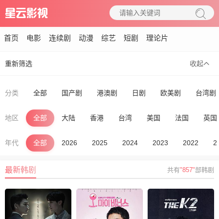
首页
电影
连续剧
动漫
综艺
短剧
理论片
重新筛选
收起
分类
全部
国产剧
港澳剧
日剧
欧美剧
台湾剧
地区
全部
大陆
香港
台湾
美国
法国
英国
年代
全部
2026
2025
2024
2023
2022
2
最新韩剧
共有
"857"
部韩剧