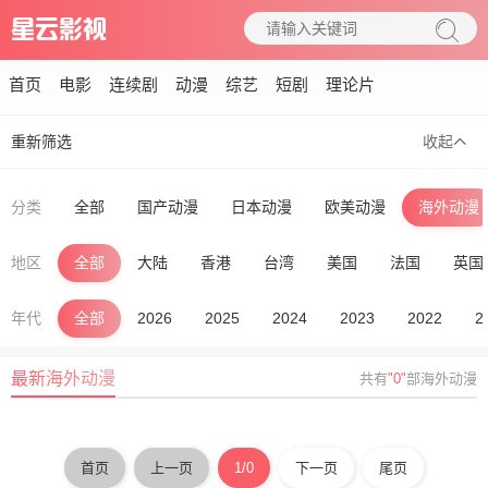
首页
电影
连续剧
动漫
综艺
短剧
理论片
重新筛选
收起
分类
全部
国产动漫
日本动漫
欧美动漫
海外动漫
地区
全部
大陆
香港
台湾
美国
法国
英国
年代
全部
2026
2025
2024
2023
2022
2
最新海外动漫
共有
"0"
部海外动漫
首页
上一页
1/0
下一页
尾页