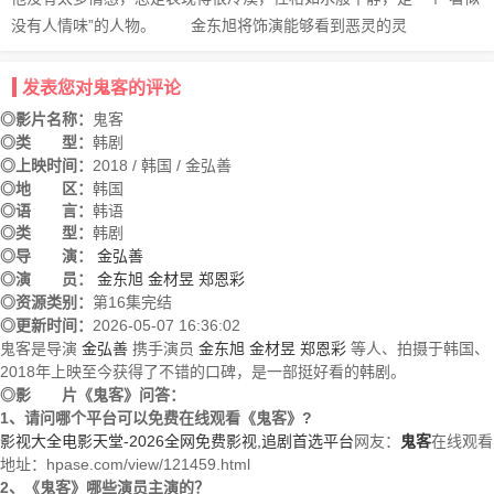
没有人情味”的人物。 金东旭将饰演能够看到恶灵的灵
发表您对鬼客的评论
◎影片名称：
鬼客
◎类 型：
韩剧
◎上映时间：
2018 / 韩国 / 金弘善
◎地 区：
韩国
◎语 言：
韩语
◎类 型：
韩剧
◎导 演：
金弘善
◎演 员：
金东旭
金材昱
郑恩彩
◎资源类别：
第16集完结
◎更新时间：
2026-05-07 16:36:02
鬼客是导演
金弘善
携手演员
金东旭
金材昱
郑恩彩
等人、拍摄于韩国、
2018年上映至今获得了不错的口碑，是一部挺好看的韩剧。
◎影 片《鬼客》问答：
1、请问哪个平台可以免费在线观看《鬼客》?
影视大全电影天堂-2026全网免费影视,追剧首选平台
网友：
鬼客
在线观看
地址：hpase.com/view/121459.html
2、《鬼客》哪些演员主演的？