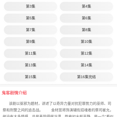
第3集
第4集
第5集
第6集
第7集
第8集
第9集
第10集
第11集
第12集
第13集
第14集
第15集
第16集完结
鬼客剧情介绍
该剧以驱邪为题材，讲述了以奇异力量对抗犯罪势力的巫师、司
祭和刑警之间的追击战。 金材昱将饰演辅佐招魂者的祭司崔允，
他没有太多情感，总是表现得很冷漠，性格如水般平静，是一个“看似