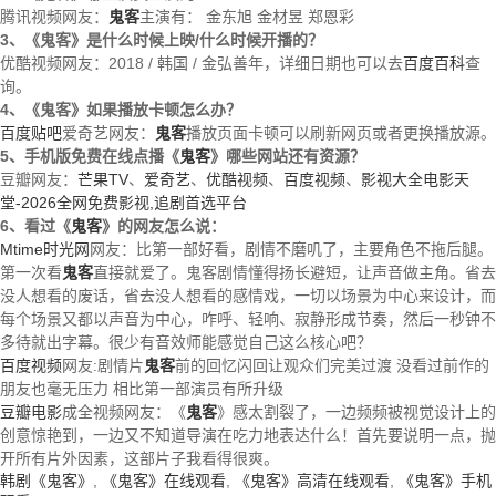
腾讯视频网友：
鬼客
主演有：
金东旭
金材昱
郑恩彩
3、《鬼客》是什么时候上映/什么时候开播的？
优酷视频网友：2018 / 韩国 / 金弘善年，详细日期也可以去
百度百科
查
询。
4、《鬼客》如果播放卡顿怎么办？
百度贴吧
爱奇艺网友：
鬼客
播放页面卡顿可以刷新网页或者更换播放源。
5、手机版免费在线点播《
鬼客
》哪些网站还有资源？
豆瓣网友：
芒果TV
、
爱奇艺
、
优酷视频
、
百度视频
、
影视大全电影天
堂-2026全网免费影视,追剧首选平台
6、看过《
鬼客
》的网友怎么说：
Mtime时光网
网友：比第一部好看，剧情不磨叽了，主要角色不拖后腿。
第一次看
鬼客
直接就爱了。鬼客剧情懂得扬长避短，让声音做主角。省去
没人想看的废话，省去没人想看的感情戏，一切以场景为中心来设计，而
每个场景又都以声音为中心，咋呼、轻响、寂静形成节奏，然后一秒钟不
多待就出字幕。很少有音效师能感觉自己这么核心吧？
百度视频
网友:剧情片
鬼客
前的回忆闪回让观众们完美过渡 没看过前作的
朋友也毫无压力 相比第一部演员有所升级
豆瓣电影
成全视频网友：《
鬼客
》感太割裂了，一边频频被视觉设计上的
创意惊艳到，一边又不知道导演在吃力地表达什么！首先要说明一点，抛
开所有片外因素，这部片子我看得很爽。
韩剧《鬼客》
,
《鬼客》在线观看
,
《鬼客》高清在线观看
,
《鬼客》手机