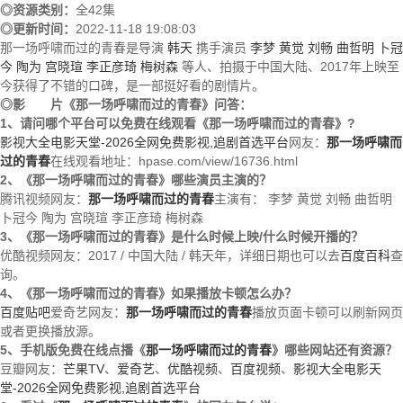
◎资源类别：
全42集
◎更新时间：
2022-11-18 19:08:03
那一场呼啸而过的青春是导演
韩天
携手演员
李梦
黄觉
刘畅
曲哲明
卜冠
今
陶为
宫晓瑄
李正彦琦
梅树森
等人、拍摄于中国大陆、2017年上映至
今获得了不错的口碑，是一部挺好看的剧情片。
◎影 片《那一场呼啸而过的青春》问答：
1、请问哪个平台可以免费在线观看《那一场呼啸而过的青春》?
影视大全电影天堂-2026全网免费影视,追剧首选平台
网友：
那一场呼啸而
过的青春
在线观看地址：hpase.com/view/16736.html
2、《那一场呼啸而过的青春》哪些演员主演的？
腾讯视频网友：
那一场呼啸而过的青春
主演有：
李梦
黄觉
刘畅
曲哲明
卜冠今
陶为
宫晓瑄
李正彦琦
梅树森
3、《那一场呼啸而过的青春》是什么时候上映/什么时候开播的？
优酷视频网友：2017 / 中国大陆 / 韩天年，详细日期也可以去
百度百科
查
询。
4、《那一场呼啸而过的青春》如果播放卡顿怎么办？
百度贴吧
爱奇艺网友：
那一场呼啸而过的青春
播放页面卡顿可以刷新网页
或者更换播放源。
5、手机版免费在线点播《
那一场呼啸而过的青春
》哪些网站还有资源？
豆瓣网友：
芒果TV
、
爱奇艺
、
优酷视频
、
百度视频
、
影视大全电影天
堂-2026全网免费影视,追剧首选平台