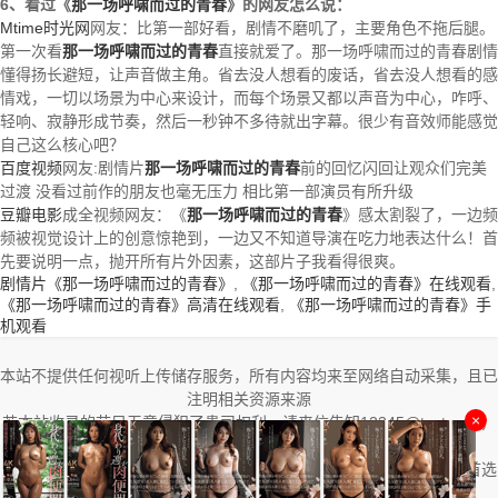
6、看过《
那一场呼啸而过的青春
》的网友怎么说：
Mtime时光网
网友：比第一部好看，剧情不磨叽了，主要角色不拖后腿。
第一次看
那一场呼啸而过的青春
直接就爱了。那一场呼啸而过的青春剧情
懂得扬长避短，让声音做主角。省去没人想看的废话，省去没人想看的感
情戏，一切以场景为中心来设计，而每个场景又都以声音为中心，咋呼、
轻响、寂静形成节奏，然后一秒钟不多待就出字幕。很少有音效师能感觉
自己这么核心吧？
百度视频
网友:剧情片
那一场呼啸而过的青春
前的回忆闪回让观众们完美
过渡 没看过前作的朋友也毫无压力 相比第一部演员有所升级
豆瓣电影
成全视频网友：《
那一场呼啸而过的青春
》感太割裂了，一边频
频被视觉设计上的创意惊艳到，一边又不知道导演在吃力地表达什么！首
先要说明一点，抛开所有片外因素，这部片子我看得很爽。
剧情片《那一场呼啸而过的青春》
,
《那一场呼啸而过的青春》在线观看
,
《那一场呼啸而过的青春》高清在线观看
,
《那一场呼啸而过的青春》手
机观看
本站不提供任何视听上传储存服务，所有内容均来至网络自动采集，且已
注明相关资源来源
×
若本站收录的节目无意侵犯了贵司权利，请来信告知12345@test.com，
我们会及时处理和删除，谢谢！
Copyright © 2016-2025 影视大全电影天堂-2026全网免费影视,追剧首选
平台 All Rights Reserved.