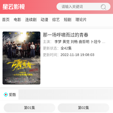
首页
电影
连续剧
动漫
综艺
短剧
理论片
那一场呼啸而过的青春
主演：
李梦
黄觉
刘畅
曲哲明
卜冠今
陶为
更新状态：
全42集
更新时间：
2022-11-18 19:08:03
爱酷
第01集
第02集