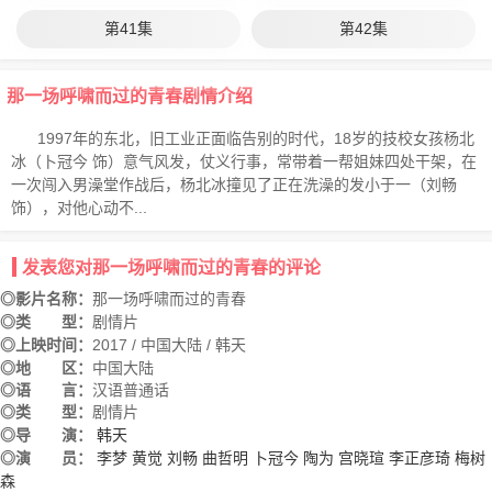
第41集
第42集
那一场呼啸而过的青春剧情介绍
1997年的东北，旧工业正面临告别的时代，18岁的技校女孩杨北
冰（卜冠今 饰）意气风发，仗义行事，常带着一帮姐妹四处干架，在
一次闯入男澡堂作战后，杨北冰撞见了正在洗澡的发小于一（刘畅
饰），对他心动不...
发表您对那一场呼啸而过的青春的评论
◎影片名称：
那一场呼啸而过的青春
◎类 型：
剧情片
◎上映时间：
2017 / 中国大陆 / 韩天
◎地 区：
中国大陆
◎语 言：
汉语普通话
◎类 型：
剧情片
◎导 演：
韩天
◎演 员：
李梦
黄觉
刘畅
曲哲明
卜冠今
陶为
宫晓瑄
李正彦琦
梅树
森