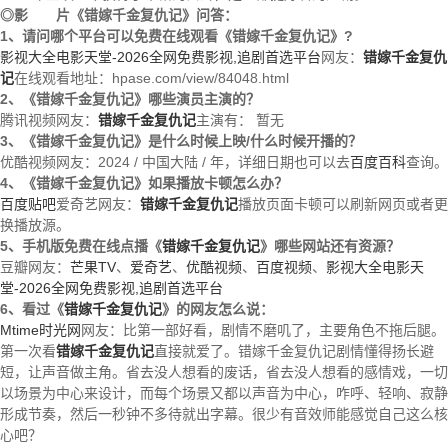
◎影 片《错嫁千金复仇记》问答：
1、请问哪个平台可以免费在线观看《错嫁千金复仇记》?
影视大全电影天堂-2026全网免费影视,追剧首选平台
网友：
错嫁千金复仇
记
在线观看地址：hpase.com/view/84048.html
2、《错嫁千金复仇记》哪些演员主演的？
腾讯视频网友：
错嫁千金复仇记
主演有： 暂无
3、《错嫁千金复仇记》是什么时候上映/什么时候开播的？
优酷视频网友：2024 / 中国大陆 / 年，详细日期也可以去
百度百科
查询。
4、《错嫁千金复仇记》如果播放卡顿怎么办？
百度贴吧
爱奇艺网友：
错嫁千金复仇记
播放页面卡顿可以刷新网页或者更
换播放源。
5、手机版免费在线点播《
错嫁千金复仇记
》哪些网站还有资源？
豆瓣网友：
芒果TV
、
爱奇艺
、
优酷视频
、
百度视频
、
影视大全电影天
堂-2026全网免费影视,追剧首选平台
6、看过《
错嫁千金复仇记
》的网友怎么说：
Mtime时光网
网友：比第一部好看，剧情不磨叽了，主要角色不拖后腿。
第一次看
错嫁千金复仇记
直接就爱了。错嫁千金复仇记剧情懂得扬长避
短，让声音做主角。省去没人想看的废话，省去没人想看的感情戏，一切
以场景为中心来设计，而每个场景又都以声音为中心，咋呼、轻响、寂静
形成节奏，然后一秒钟不多待就出字幕。很少有音效师能感觉自己这么核
心吧？