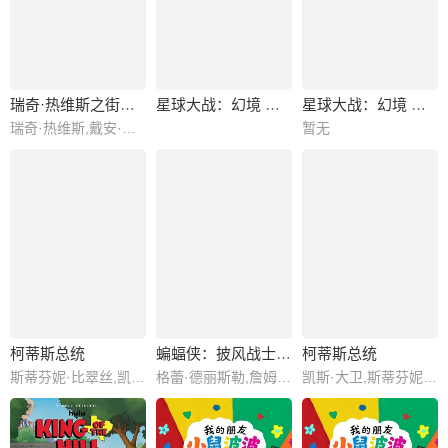
瑞奇·热维斯之街猫一族
星球大战：幻境 — 第九个绝地武士
星球大战：幻境 —第九个绝地武士
瑞奇·热维斯,戴安·摩根,汤姆·巴斯登,大卫·厄尔,乔·哈特利,安德鲁·布鲁克
暂无
柯蒂斯总统
蝙蝠侠：披风战士第二季
柯蒂斯总统
斯蒂芬妮·比翠丝,凯斯·大卫,丹·巴克达尔,吉姆·拉什,凯尔茜·斯科特
格蕾·德丽斯勒,詹姆斯·乌尔班尼亚克,约翰·迪·马吉欧,杰森·沃特金斯,乔什·基顿,哈米什·林克莱特,马修·尼达姆,拉瑞恩·纽曼,加里·安东尼·威廉斯,罗南·拉夫特瑞,埃里克·摩根·斯图尔特,克里斯托·乔伊·布朗,米歇尔·C·博尼拉,JP·卡利亚赫,Zach·Lazar·Hoffman
凯斯·大卫,斯蒂芬妮·比翠丝