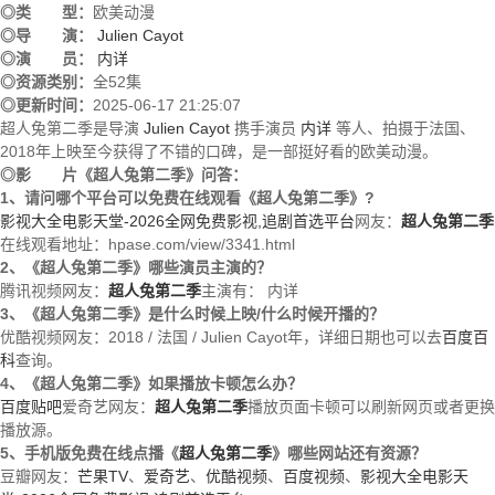
◎类 型：
欧美动漫
◎导 演：
Julien Cayot
◎演 员：
内详
◎资源类别：
全52集
◎更新时间：
2025-06-17 21:25:07
超人兔第二季是导演
Julien Cayot
携手演员
内详
等人、拍摄于法国、
2018年上映至今获得了不错的口碑，是一部挺好看的欧美动漫。
◎影 片《超人兔第二季》问答：
1、请问哪个平台可以免费在线观看《超人兔第二季》?
影视大全电影天堂-2026全网免费影视,追剧首选平台
网友：
超人兔第二季
在线观看地址：hpase.com/view/3341.html
2、《超人兔第二季》哪些演员主演的？
腾讯视频网友：
超人兔第二季
主演有：
内详
3、《超人兔第二季》是什么时候上映/什么时候开播的？
优酷视频网友：2018 / 法国 / Julien Cayot年，详细日期也可以去
百度百
科
查询。
4、《超人兔第二季》如果播放卡顿怎么办？
百度贴吧
爱奇艺网友：
超人兔第二季
播放页面卡顿可以刷新网页或者更换
播放源。
5、手机版免费在线点播《
超人兔第二季
》哪些网站还有资源？
豆瓣网友：
芒果TV
、
爱奇艺
、
优酷视频
、
百度视频
、
影视大全电影天