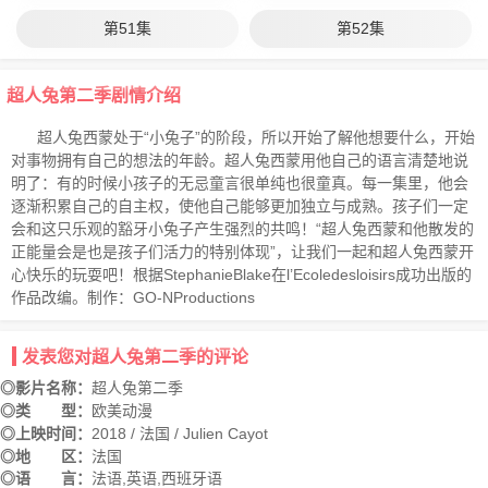
第51集
第52集
超人兔第二季剧情介绍
超人兔西蒙处于“小兔子”的阶段，所以开始了解他想要什么，开始
对事物拥有自己的想法的年龄。超人兔西蒙用他自己的语言清楚地说
明了：有的时候小孩子的无忌童言很单纯也很童真。每一集里，他会
逐渐积累自己的自主权，使他自己能够更加独立与成熟。孩子们一定
会和这只乐观的豁牙小兔子产生强烈的共鸣！“超人兔西蒙和他散发的
正能量会是也是孩子们活力的特别体现”，让我们一起和超人兔西蒙开
心快乐的玩耍吧！根据StephanieBlake在l’Ecoledesloisirs成功出版的
作品改编。制作：GO-NProductions
发表您对超人兔第二季的评论
◎影片名称：
超人兔第二季
◎类 型：
欧美动漫
◎上映时间：
2018 / 法国 / Julien Cayot
◎地 区：
法国
◎语 言：
法语,英语,西班牙语