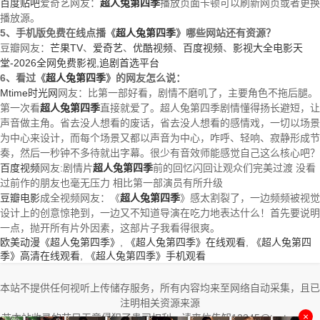
百度贴吧
爱奇艺网友：
超人兔第四季
播放页面卡顿可以刷新网页或者更换
播放源。
5、手机版免费在线点播《
超人兔第四季
》哪些网站还有资源？
豆瓣网友：
芒果TV
、
爱奇艺
、
优酷视频
、
百度视频
、
影视大全电影天
堂-2026全网免费影视,追剧首选平台
6、看过《
超人兔第四季
》的网友怎么说：
Mtime时光网
网友：比第一部好看，剧情不磨叽了，主要角色不拖后腿。
第一次看
超人兔第四季
直接就爱了。超人兔第四季剧情懂得扬长避短，让
声音做主角。省去没人想看的废话，省去没人想看的感情戏，一切以场景
为中心来设计，而每个场景又都以声音为中心，咋呼、轻响、寂静形成节
奏，然后一秒钟不多待就出字幕。很少有音效师能感觉自己这么核心吧？
百度视频
网友:剧情片
超人兔第四季
前的回忆闪回让观众们完美过渡 没看
过前作的朋友也毫无压力 相比第一部演员有所升级
豆瓣电影
成全视频网友：《
超人兔第四季
》感太割裂了，一边频频被视觉
设计上的创意惊艳到，一边又不知道导演在吃力地表达什么！首先要说明
一点，抛开所有片外因素，这部片子我看得很爽。
欧美动漫《超人兔第四季》
,
《超人兔第四季》在线观看
,
《超人兔第四
季》高清在线观看
,
《超人兔第四季》手机观看
本站不提供任何视听上传储存服务，所有内容均来至网络自动采集，且已
注明相关资源来源
×
若本站收录的节目无意侵犯了贵司权利，请来信告知12345@test.com，