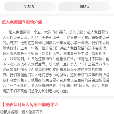
第51集
第52集
超人兔第四季剧情介绍
超人兔西蒙是一个五、六岁的小男孩。是的没错：超人兔西蒙有
大大的兔子耳朵，但他可不是小兔子——他只是一个看起来好像兔子
的小男孩！他现在在读幼儿园最后一年或是小学一年级。我们不太清
楚他具体在上哪一年级，但是我们知道超人兔西蒙目前还不会阅读。
超人兔西蒙是一个很有正能量的人物，他做事积极主动，富有创造
力，非常聪明，并且他还很淘气！他也很任性，但是他并不固执。他
不喜欢失败也不喜欢受屈辱。所以他一直在努力学习！全新第四季的
动画带我们探索了西蒙和他的朋友们扮演超级英雄时丰富的想象世
界。我们跟随他们进入他们想象中的游戏。这种新颖的叙事和转折将
我们可爱的兔子、他最好的朋友露和费迪南以及西蒙的弟弟加斯伯带
入了一个全新的、令人兴奋的世界，他们将组成“超人兔小队”，并邀
请孩子们发现他们想象力和创造力的力量。
发表您对超人兔第四季的评论
◎影片名称：
超人兔第四季