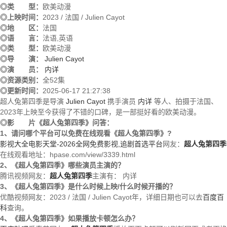
◎类 型：
欧美动漫
◎上映时间：
2023 / 法国 / Julien Cayot
◎地 区：
法国
◎语 言：
法语,英语
◎类 型：
欧美动漫
◎导 演：
Julien Cayot
◎演 员：
内详
◎资源类别：
全52集
◎更新时间：
2025-06-17 21:27:38
超人兔第四季是导演
Julien Cayot
携手演员
内详
等人、拍摄于法国、
2023年上映至今获得了不错的口碑，是一部挺好看的欧美动漫。
◎影 片《超人兔第四季》问答：
1、请问哪个平台可以免费在线观看《超人兔第四季》?
影视大全电影天堂-2026全网免费影视,追剧首选平台
网友：
超人兔第四季
在线观看地址：hpase.com/view/3339.html
2、《超人兔第四季》哪些演员主演的？
腾讯视频网友：
超人兔第四季
主演有：
内详
3、《超人兔第四季》是什么时候上映/什么时候开播的？
优酷视频网友：2023 / 法国 / Julien Cayot年，详细日期也可以去
百度百
科
查询。
4、《超人兔第四季》如果播放卡顿怎么办？