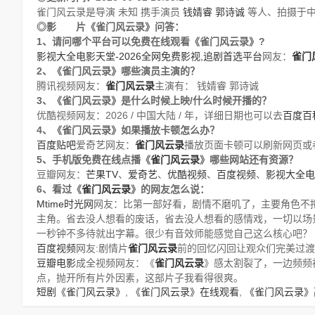
雀门风云录是导演 未知 携手演员
钱婧睿
郭诗诚
等人、拍摄于中
◎影 片《雀门风云录》问答：
1、请问哪个平台可以免费在线观看《雀门风云录》?
影视大全电影天堂-2026全网免费影视,追剧首选平台
网友：
雀门
2、《雀门风云录》哪些演员主演的？
腾讯视频网友：
雀门风云录
主演有：
钱婧睿
郭诗诚
3、《雀门风云录》是什么时候上映/什么时候开播的？
优酷视频网友：2026 / 中国大陆 / 年，详细日期也可以去
百度百
4、《雀门风云录》如果播放卡顿怎么办？
百度贴吧
爱奇艺网友：
雀门风云录
播放页面卡顿可以刷新网页或
5、手机版免费在线点播《
雀门风云录
》哪些网站还有资源？
豆瓣网友：
芒果TV
、
爱奇艺
、
优酷视频
、
百度视频
、
影视大全电
6、看过《
雀门风云录
》的网友怎么说：
Mtime时光网
网友：比第一部好看，剧情不磨叽了，主要角色不
主角。省去没人想看的废话，省去没人想看的感情戏，一切以场
一秒钟不多待就出字幕。很少有音效师能感觉自己这么核心吧？
百度视频
网友:剧情片
雀门风云录
前的回忆闪回让观众们完美过渡
豆瓣电影
成全视频网友：《
雀门风云录
》感太割裂了，一边频频
点，抛开所有片外因素，这部片子我看得很爽。
短剧《雀门风云录》
,
《雀门风云录》在线观看
,
《雀门风云录》