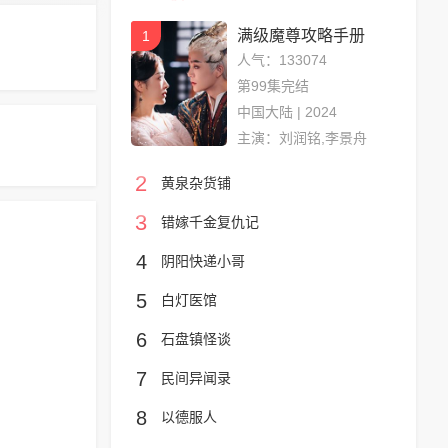
满级魔尊攻略手册
1
人气：133074
第99集完结
中国大陆 | 2024
主演：刘润铭,李景舟
2
黄泉杂货铺
3
错嫁千金复仇记
4
阴阳快递小哥
5
白灯医馆
6
石盘镇怪谈
7
民间异闻录
8
以德服人