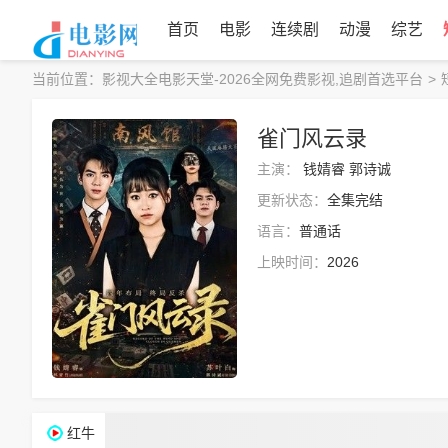
首页
电影
连续剧
动漫
综艺
当前位置：
影视大全电影天堂-2026全网免费影视,追剧首选平台
>
雀门风云录
主演：
钱婧睿
郭诗诚
更新状态：
全集完结
语言：
普通话
上映时间：
2026
红牛