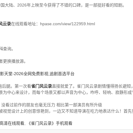
国大陆、2026年上映至今获得了不错的口碑，是一部挺好看的短剧。
风云录
在线观看地址：hpase.com/view/122959.html
科
查询。
者更换播放源。
影天堂-2026全网免费影视,追剧首选平台
拖后腿。第一次看
雀门风云录
直接就爱了。雀门风云录剧情懂得扬长避短
景为中心来设计，而每个场景又都以声音为中心，咋呼、轻响、寂静形成
 没看过前作的朋友也毫无压力 相比第一部演员有所升级
被视觉设计上的创意惊艳到，一边又不知道导演在吃力地表达什么！首先
高清在线观看
,
《雀门风云录》手机观看