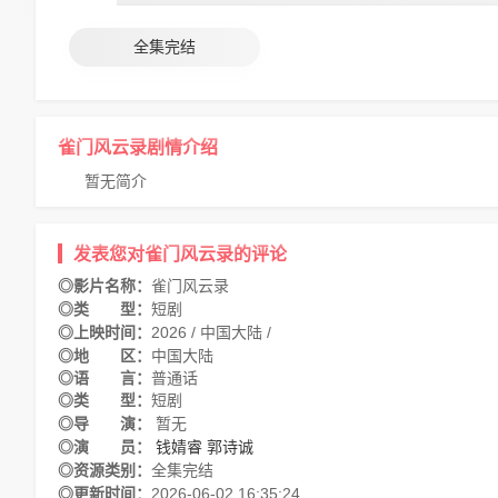
全集完结
雀门风云录剧情介绍
暂无简介
发表您对雀门风云录的评论
◎影片名称：
雀门风云录
◎类 型：
短剧
◎上映时间：
2026 / 中国大陆 /
◎地 区：
中国大陆
◎语 言：
普通话
◎类 型：
短剧
◎导 演：
暂无
◎演 员：
钱婧睿
郭诗诚
◎资源类别：
全集完结
◎更新时间：
2026-06-02 16:35:24