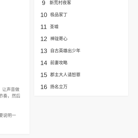
9
新荒村夜客
10
极品家丁
11
圣墟
12
神珑寄心
13
自古英雄出少年
14
前妻攻略
15
郡主大人请恕罪
16
扬名立万
，让声音做
节奏，然后
要说明一