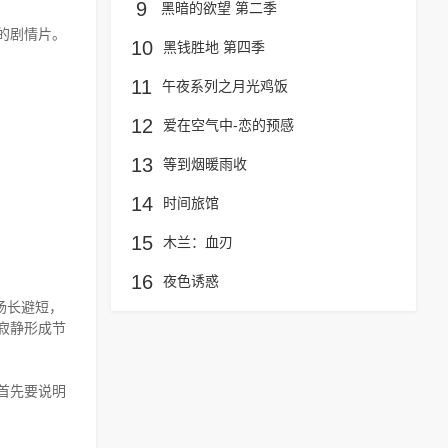
9
黑暗的欲望 第二季
的剧情片。
10
黑钱胜地 第四季
11
午夜系列之月光鸡饭
12
爱在空气中-恋的预感
13
等到烟暖雨收
14
时间旅馆
15
木兰：血刃
16
夜色诱惑
扬长避短，
寂静形成节
首先要说明