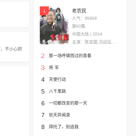
老农民
1
人气：95868
第60集
中国大陆 | 2014
主演：陈宝国,冯远征,牛莉,蒋欣,梁林琳,任帅,刘敏,霍亚明,舒耀瑄,刘向京,冯国强,白志迪,陈月末,林一霆
时，不小心把
2
那一场呼啸而过的青春
3
将·军
4
天使行动
5
八千里路
6
一切都改变的那一天
7
钦天异闻录
8
拜托了，别追我