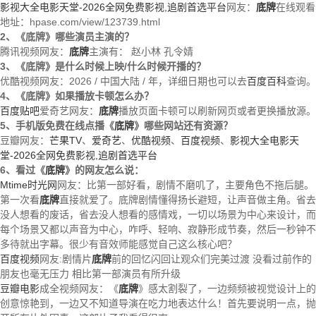
影视大全电影天堂-2026全网免费影视,追剧首选平台
网友：
底牌
在线观看
地址：hpase.com/view/123739.html
2、《底牌》哪些演员主演的？
腾讯视频网友：
底牌
主演有：
赵小林
孔令婧
3、《底牌》是什么时候上映/什么时候开播的？
优酷视频网友：2026 / 中国大陆 / 年，详细日期也可以去
百度百科
查询。
4、《底牌》如果播放卡顿怎么办？
百度贴吧
爱奇艺网友：
底牌
播放页面卡顿可以刷新网页或者更换播放源。
5、手机版免费在线点播《
底牌
》哪些网站还有资源？
豆瓣网友：
芒果TV
、
爱奇艺
、
优酷视频
、
百度视频
、
影视大全电影天
堂-2026全网免费影视,追剧首选平台
6、看过《
底牌
》的网友怎么说：
Mtime时光网
网友：比第一部好看，剧情不磨叽了，主要角色不拖后腿。
第一次看
底牌
直接就爱了。底牌剧情懂得扬长避短，让声音做主角。省去
没人想看的废话，省去没人想看的感情戏，一切以场景为中心来设计，而
每个场景又都以声音为中心，咋呼、轻响、寂静形成节奏，然后一秒钟不
多待就出字幕。很少有音效师能感觉自己这么核心吧？
百度视频
网友:剧情片
底牌
前的回忆闪回让观众们完美过渡 没看过前作的
朋友也毫无压力 相比第一部演员有所升级
豆瓣电影
成全视频网友：《
底牌
》感太割裂了，一边频频被视觉设计上的
创意惊艳到，一边又不知道导演在吃力地表达什么！首先要说明一点，抛