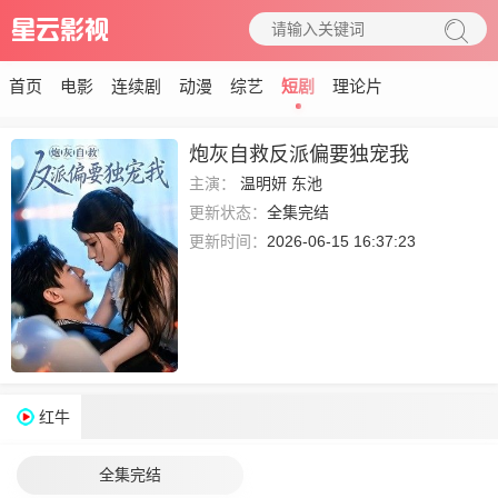
首页
电影
连续剧
动漫
综艺
短剧
理论片
炮灰自救反派偏要独宠我
主演：
温明妍
东池
更新状态：
全集完结
更新时间：
2026-06-15 16:37:23
红牛
全集完结