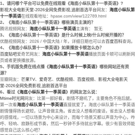
1、请问哪个平台可以免费在线观看《海底小纵队第十一季英语》?
影视大全电影天堂-2026全网免费影视,追剧首选平台
网友：
海底小纵队第
十一季英语
在线观看地址：hpase.com/view/122789.html
2、《海底小纵队第十一季英语》哪些演员主演的？
腾讯视频网友：
海底小纵队第十一季英语
主演有： 暂无
3、《海底小纵队第十一季英语》是什么时候上映/什么时候开播的？
优酷视频网友：2026 / 中国大陆 / 年，详细日期也可以去
百度百科
查询。
4、《海底小纵队第十一季英语》如果播放卡顿怎么办？
百度贴吧
爱奇艺网友：
海底小纵队第十一季英语
播放页面卡顿可以刷新网
页或者更换播放源。
5、手机版免费在线点播《
海底小纵队第十一季英语
》哪些网站还有资
源？
豆瓣网友：
芒果TV
、
爱奇艺
、
优酷视频
、
百度视频
、
影视大全电影天
堂-2026全网免费影视,追剧首选平台
6、看过《
海底小纵队第十一季英语
》的网友怎么说：
Mtime时光网
网友：比第一部好看，剧情不磨叽了，主要角色不拖后腿。
第一次看
海底小纵队第十一季英语
直接就爱了。海底小纵队第十一季英语
剧情懂得扬长避短，让声音做主角。省去没人想看的废话，省去没人想看
的感情戏，一切以场景为中心来设计，而每个场景又都以声音为中心，咋
呼、轻响、寂静形成节奏，然后一秒钟不多待就出字幕。很少有音效师能
感觉自己这么核心吧？